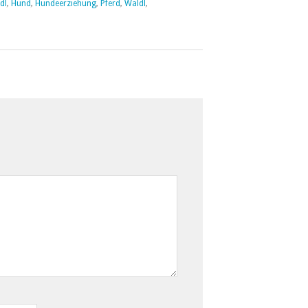
dl
,
Hund
,
Hundeerziehung
,
Pferd
,
Waldl
,