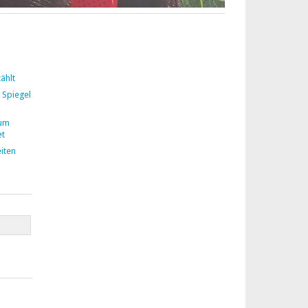
ählt
 Spiegel
zum
et
iten