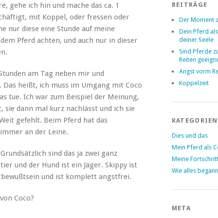
e, gehe ich hin und mache das ca. 1
BEITRÄGE
chäftigt, mit Koppel, oder fressen oder
Der Moment z
he nur diese eine Stunde auf meine
Dein Pferd als
em Pferd achten, und auch nur in dieser
deiner Seele
en.
Sind Pferde 
Reiten geeign
Angst vorm Re
24 Stunden am Tag neben mir und
Koppelzeit
ue. Das heißt, ich muss im Umgang mit Coco
das tue. Ich war zum Beispiel der Meinung,
, sie dann mal kurz nachlässt und ich sie
. Weit gefehlt. Beim Pferd hat das
KATEGORIEN
 immer an der Leine.
Dies und das
Mein Pferd als 
 Grundsätzlich sind das ja zwei ganz
Meine Fortschrit
tier und der Hund ist ein Jäger. Skippy ist
Wie alles began
tbewußtsein und ist komplett angstfrei.
 von Coco?
META