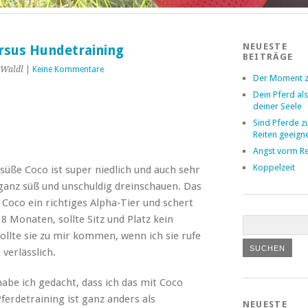
NEUESTE
ersus Hundetraining
BEITRÄGE
 Waldl
|
Keine Kommentare
Der Moment z
Dein Pferd als
deiner Seele
Sind Pferde 
Reiten geeign
Angst vorm Re
Koppelzeit
süße Coco ist super niedlich und auch sehr
n ganz süß und unschuldig dreinschauen. Das
 Coco ein richtiges Alpha-Tier und schert
t 8 Monaten, sollte Sitz und Platz kein
sollte sie zu mir kommen, wenn ich sie rufe
 verlässlich.
abe ich gedacht, dass ich das mit Coco
ferdetraining ist ganz anders als
NEUESTE