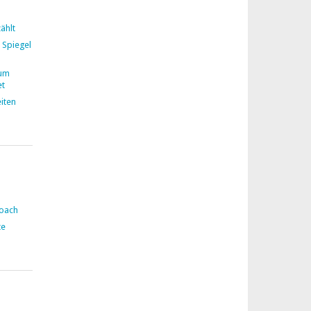
ählt
 Spiegel
zum
et
iten
Coach
te
n