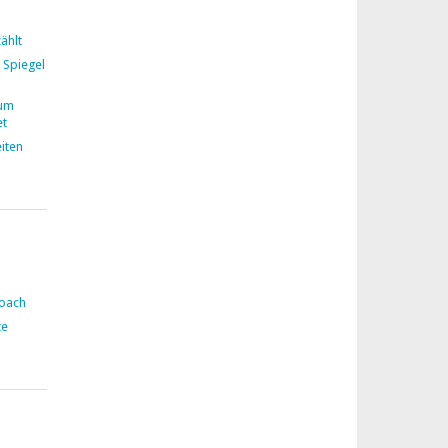
ählt
 Spiegel
zum
et
iten
Coach
te
n