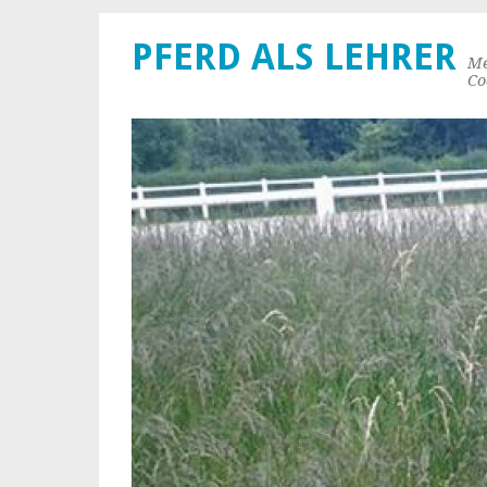
PFERD ALS LEHRER
Me
Co