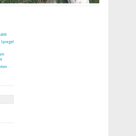
ählt
 Spiegel
zum
et
iten