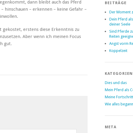
gegenkommt, dann bleibt auch das Pferd
BEITRÄGE
t – hinschauen – erkennen – keine Gefahr –
Der Moment z
inwollen.
Dein Pferd als
deiner Seele
it gekostet, erstens diese Erkenntnis zu
Sind Pferde 
umzusetzen. Aber wenn ich meinen Focus
Reiten geeign
h gut.
Angst vorm Re
Koppelzeit
KATEGORIEN
Dies und das
Mein Pferd als 
Meine Fortschrit
Wie alles began
META