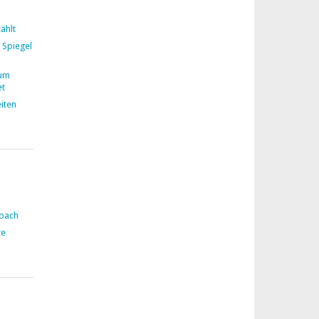
ählt
 Spiegel
zum
et
iten
Coach
te
n