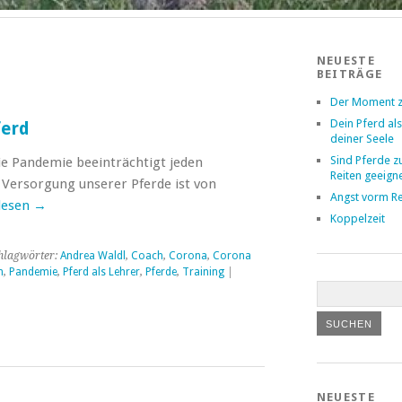
NEUESTE
BEITRÄGE
Der Moment z
Dein Pferd als
ferd
deiner Seele
Sind Pferde 
ie Pandemie beeinträchtigt jeden
Reiten geeign
 Versorgung unserer Pferde ist von
Angst vorm Re
lesen
→
Koppelzeit
hlagwörter:
Andrea Waldl
,
Coach
,
Corona
,
Corona
n
,
Pandemie
,
Pferd als Lehrer
,
Pferde
,
Training
|
NEUESTE