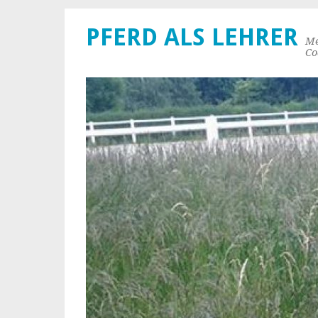
PFERD ALS LEHRER
Me
Co