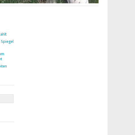
ählt
 Spiegel
zum
et
iten