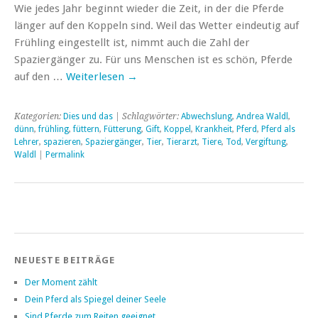
Wie jedes Jahr beginnt wieder die Zeit, in der die Pferde
länger auf den Koppeln sind. Weil das Wetter eindeutig auf
Frühling eingestellt ist, nimmt auch die Zahl der
Spaziergänger zu. Für uns Menschen ist es schön, Pferde
auf den …
Weiterlesen
→
Kategorien:
Dies und das
| Schlagwörter:
Abwechslung
,
Andrea Waldl
,
dünn
,
frühling
,
füttern
,
Fütterung
,
Gift
,
Koppel
,
Krankheit
,
Pferd
,
Pferd als
Lehrer
,
spazieren
,
Spaziergänger
,
Tier
,
Tierarzt
,
Tiere
,
Tod
,
Vergiftung
,
Waldl
|
Permalink
NEUESTE BEITRÄGE
Der Moment zählt
Dein Pferd als Spiegel deiner Seele
Sind Pferde zum Reiten geeignet