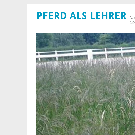
PFERD ALS LEHRER
Me
Co