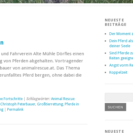
NEUESTE
BEITRÄGE
Der Moment z
Dein Pferd als
en
deiner Seele
Sind Pferde 
- und Fahrverein Alte Mühle Dörfles einen
Reiten geeign
 von Pferden abgehalten. Vortragender
Angst vorm Re
rbauer von animalrescue.at. Das Thema
Koppelzeit
erunfalltes Pferd bergen, ohne dabei die
→
e Fortschritte
| Schlagwörter:
Animal Rescue
 Christoph Peterbauer
,
Großtierrettung
,
Pferde in
ng
|
Permalink
NEUESTE