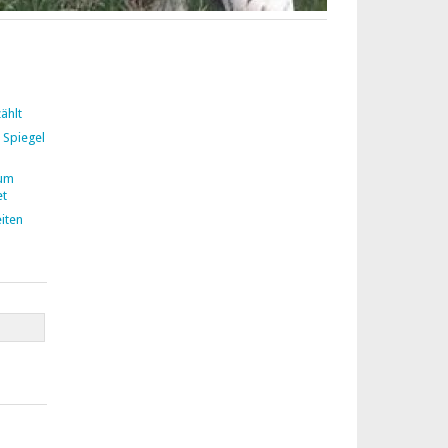
ählt
 Spiegel
zum
et
iten