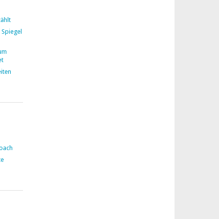
ählt
 Spiegel
zum
et
iten
Coach
te
n