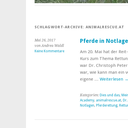
SCHLAGWORT-ARCHIVE:
ANIMALRESCUE.AT
Pferde in Notlag
Mai 26, 2017
von Andrea Waldl
Keine Kommentare
Am 20. Mai hat der Reit
Kurs zum Thema Rettung
war Dr. Christoph Pete
war, wie kann man ein v
eigene …
Weiterlesen
Kategorien:
Dies und das
,
Mein
Academy
,
animalrescue.at
,
Dr.
Notlagen
,
Pferderettung
,
Rettu