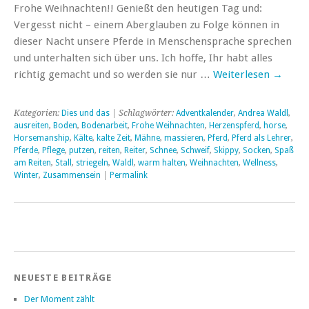
Frohe Weihnachten!! Genießt den heutigen Tag und:
Vergesst nicht – einem Aberglauben zu Folge können in
dieser Nacht unsere Pferde in Menschensprache sprechen
und unterhalten sich über uns. Ich hoffe, Ihr habt alles
richtig gemacht und so werden sie nur …
Weiterlesen
→
Kategorien:
Dies und das
| Schlagwörter:
Adventkalender
,
Andrea Waldl
,
ausreiten
,
Boden
,
Bodenarbeit
,
Frohe Weihnachten
,
Herzenspferd
,
horse
,
Horsemanship
,
Kälte
,
kalte Zeit
,
Mähne
,
massieren
,
Pferd
,
Pferd als Lehrer
,
Pferde
,
Pflege
,
putzen
,
reiten
,
Reiter
,
Schnee
,
Schweif
,
Skippy
,
Socken
,
Spaß
am Reiten
,
Stall
,
striegeln
,
Waldl
,
warm halten
,
Weihnachten
,
Wellness
,
Winter
,
Zusammensein
|
Permalink
NEUESTE BEITRÄGE
Der Moment zählt