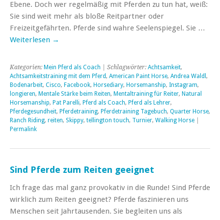
Ebene. Doch wer regelmäßig mit Pferden zu tun hat, weiß:
Sie sind weit mehr als bloße Reitpartner oder
Freizeitgefährten. Pferde sind wahre Seelenspiegel. Sie …
Weiterlesen
→
Kategorien:
Mein Pferd als Coach
| Schlagwörter:
Achtsamkeit
,
Achtsamkeitstraining mit dem Pferd
,
American Paint Horse
,
Andrea Waldl
,
Bodenarbeit
,
Cisco
,
Facebook
,
Horsediary
,
Horsemanship
,
Instagram
,
longieren
,
Mentale Stärke beim Reiten
,
Mentaltraining für Reiter
,
Natural
Horsemanship
,
Pat Parelli
,
Pferd als Coach
,
Pferd als Lehrer
,
Pferdegesundheit
,
Pferdetraining
,
Pferdetraining Tagebuch
,
Quarter Horse
,
Ranch Riding
,
reiten
,
Skippy
,
tellington touch
,
Turnier
,
Walking Horse
|
Permalink
Sind Pferde zum Reiten geeignet
Ich frage das mal ganz provokativ in die Runde! Sind Pferde
wirklich zum Reiten geeignet? Pferde faszinieren uns
Menschen seit Jahrtausenden. Sie begleiten uns als