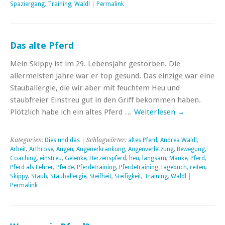
Spaziergang
,
Training
,
Waldl
|
Permalink
Das alte Pferd
Mein Skippy ist im 29. Lebensjahr gestorben. Die
allermeisten Jahre war er top gesund. Das einzige war eine
Stauballergie, die wir aber mit feuchtem Heu und
staubfreier Einstreu gut in den Griff bekommen haben.
Plötzlich habe ich ein altes Pferd …
Weiterlesen
→
Kategorien:
Dies und das
| Schlagwörter:
altes Pferd
,
Andrea Waldl
,
Arbeit
,
Arthrose
,
Augen
,
Augenerkrankung
,
Augenverletzung
,
Bewegung
,
Coaching
,
einstreu
,
Gelenke
,
Herzenspferd
,
heu
,
langsam
,
Mauke
,
Pferd
,
Pferd als Lehrer
,
Pferde
,
Pferdetraining
,
Pferdetraining Tagebuch
,
reiten
,
Skippy
,
Staub
,
Stauballergie
,
Steifheit
,
Steifigkeit
,
Training
,
Waldl
|
Permalink