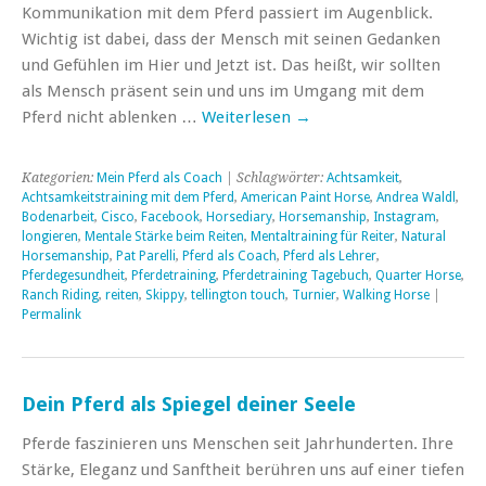
Kommunikation mit dem Pferd passiert im Augenblick.
Wichtig ist dabei, dass der Mensch mit seinen Gedanken
und Gefühlen im Hier und Jetzt ist. Das heißt, wir sollten
als Mensch präsent sein und uns im Umgang mit dem
Pferd nicht ablenken …
Weiterlesen
→
Kategorien:
Mein Pferd als Coach
| Schlagwörter:
Achtsamkeit
,
Achtsamkeitstraining mit dem Pferd
,
American Paint Horse
,
Andrea Waldl
,
Bodenarbeit
,
Cisco
,
Facebook
,
Horsediary
,
Horsemanship
,
Instagram
,
longieren
,
Mentale Stärke beim Reiten
,
Mentaltraining für Reiter
,
Natural
Horsemanship
,
Pat Parelli
,
Pferd als Coach
,
Pferd als Lehrer
,
Pferdegesundheit
,
Pferdetraining
,
Pferdetraining Tagebuch
,
Quarter Horse
,
Ranch Riding
,
reiten
,
Skippy
,
tellington touch
,
Turnier
,
Walking Horse
|
Permalink
Dein Pferd als Spiegel deiner Seele
Pferde faszinieren uns Menschen seit Jahrhunderten. Ihre
Stärke, Eleganz und Sanftheit berühren uns auf einer tiefen