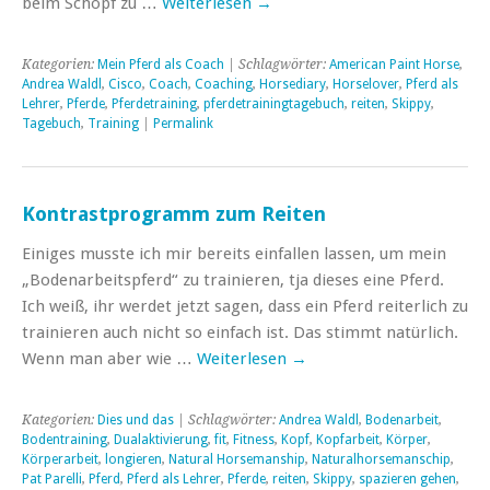
beim Schopf zu …
Weiterlesen
→
Kategorien:
Mein Pferd als Coach
| Schlagwörter:
American Paint Horse
,
Andrea Waldl
,
Cisco
,
Coach
,
Coaching
,
Horsediary
,
Horselover
,
Pferd als
Lehrer
,
Pferde
,
Pferdetraining
,
pferdetrainingtagebuch
,
reiten
,
Skippy
,
Tagebuch
,
Training
|
Permalink
Kontrastprogramm zum Reiten
Einiges musste ich mir bereits einfallen lassen, um mein
„Bodenarbeitspferd“ zu trainieren, tja dieses eine Pferd.
Ich weiß, ihr werdet jetzt sagen, dass ein Pferd reiterlich zu
trainieren auch nicht so einfach ist. Das stimmt natürlich.
Wenn man aber wie …
Weiterlesen
→
Kategorien:
Dies und das
| Schlagwörter:
Andrea Waldl
,
Bodenarbeit
,
Bodentraining
,
Dualaktivierung
,
fit
,
Fitness
,
Kopf
,
Kopfarbeit
,
Körper
,
Körperarbeit
,
longieren
,
Natural Horsemanship
,
Naturalhorsemanschip
,
Pat Parelli
,
Pferd
,
Pferd als Lehrer
,
Pferde
,
reiten
,
Skippy
,
spazieren gehen
,