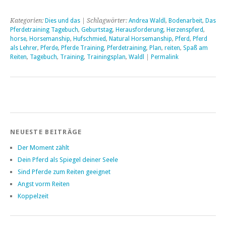
Kategorien:
Dies und das
| Schlagwörter:
Andrea Waldl
,
Bodenarbeit
,
Das
Pferdetraining Tagebuch
,
Geburtstag
,
Herausforderung
,
Herzenspferd
,
horse
,
Horsemanship
,
Hufschmied
,
Natural Horsemanship
,
Pferd
,
Pferd
als Lehrer
,
Pferde
,
Pferde Training
,
Pferdetraining
,
Plan
,
reiten
,
Spaß am
Reiten
,
Tagebuch
,
Training
,
Trainingsplan
,
Waldl
|
Permalink
NEUESTE BEITRÄGE
Der Moment zählt
Dein Pferd als Spiegel deiner Seele
Sind Pferde zum Reiten geeignet
Angst vorm Reiten
Koppelzeit