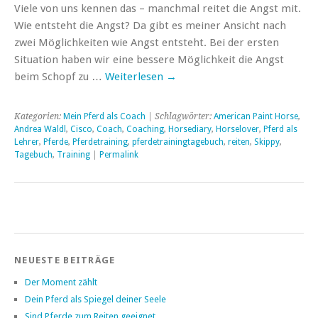
Viele von uns kennen das – manchmal reitet die Angst mit.
Wie entsteht die Angst? Da gibt es meiner Ansicht nach
zwei Möglichkeiten wie Angst entsteht. Bei der ersten
Situation haben wir eine bessere Möglichkeit die Angst
beim Schopf zu …
Weiterlesen
→
Kategorien:
Mein Pferd als Coach
| Schlagwörter:
American Paint Horse
,
Andrea Waldl
,
Cisco
,
Coach
,
Coaching
,
Horsediary
,
Horselover
,
Pferd als
Lehrer
,
Pferde
,
Pferdetraining
,
pferdetrainingtagebuch
,
reiten
,
Skippy
,
Tagebuch
,
Training
|
Permalink
NEUESTE BEITRÄGE
Der Moment zählt
Dein Pferd als Spiegel deiner Seele
Sind Pferde zum Reiten geeignet