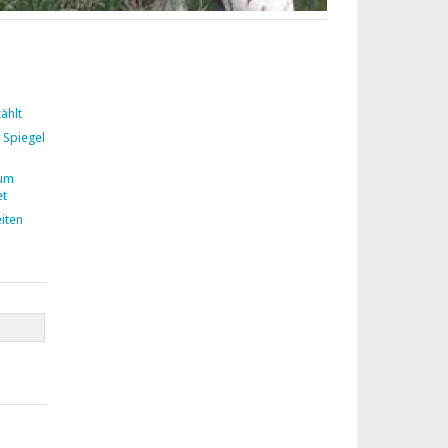
ählt
 Spiegel
zum
et
iten