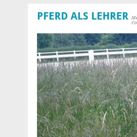
PFERD ALS LEHRER
Me
Co