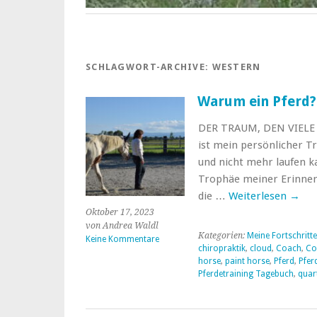
SCHLAGWORT-ARCHIVE:
WESTERN
Warum ein Pferd?
DER TRAUM, DEN VIELE
ist mein persönlicher T
und nicht mehr laufen k
Trophäe meiner Erinner
die …
Weiterlesen
→
Oktober 17, 2023
von Andrea Waldl
Kategorien:
Meine Fortschritte
Keine Kommentare
chiropraktik
,
cloud
,
Coach
,
Co
horse
,
paint horse
,
Pferd
,
Pfer
Pferdetraining Tagebuch
,
quar