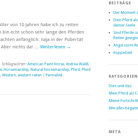
BEITRÄGE
Der Moment z
Dein Pferd als
lter von 10 Jahren habe ich zu reiten
deiner Seele
h bin echt schon sehr lange den Pferden
Sind Pferde 
Reiten geeign
dachten anfänglich: naja in der Pubertät
Angst vorm Re
 Aber nichts da! …
Weiterlesen
→
Koppelzeit
 Schlagwörter:
American Paint Horse
,
Andrea Waldl
,
e
,
Horsemanship
,
Natural Horsemanship
,
Pferd
,
Pferd
l
,
Western
,
western reiten
|
Permalink
KATEGORIEN
Dies und das
Mein Pferd als 
Meine Fortschrit
Wie alles began
META