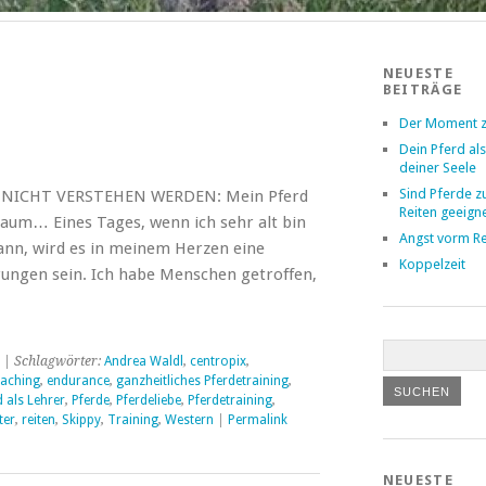
NEUESTE
BEITRÄGE
Der Moment z
Dein Pferd als
deiner Seele
Sind Pferde 
 NICHT VERSTEHEN WERDEN: Mein Pferd
Reiten geeign
raum… Eines Tages, wenn ich sehr alt bin
Angst vorm Re
ann, wird es in meinem Herzen eine
Koppelzeit
ungen sein. Ich habe Menschen getroffen,
| Schlagwörter:
Andrea Waldl
,
centropix
,
aching
,
endurance
,
ganzheitliches Pferdetraining
,
d als Lehrer
,
Pferde
,
Pferdeliebe
,
Pferdetraining
,
ter
,
reiten
,
Skippy
,
Training
,
Western
|
Permalink
NEUESTE