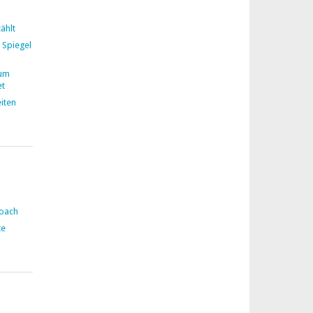
ählt
 Spiegel
zum
et
iten
Coach
te
n