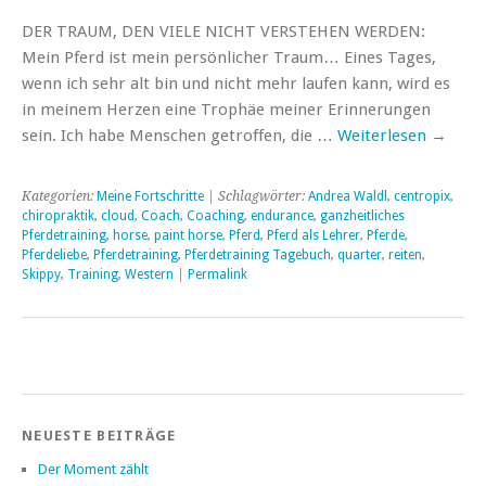
DER TRAUM, DEN VIELE NICHT VERSTEHEN WERDEN:
Mein Pferd ist mein persönlicher Traum… Eines Tages,
wenn ich sehr alt bin und nicht mehr laufen kann, wird es
in meinem Herzen eine Trophäe meiner Erinnerungen
sein. Ich habe Menschen getroffen, die …
Weiterlesen
→
Kategorien:
Meine Fortschritte
| Schlagwörter:
Andrea Waldl
,
centropix
,
chiropraktik
,
cloud
,
Coach
,
Coaching
,
endurance
,
ganzheitliches
Pferdetraining
,
horse
,
paint horse
,
Pferd
,
Pferd als Lehrer
,
Pferde
,
Pferdeliebe
,
Pferdetraining
,
Pferdetraining Tagebuch
,
quarter
,
reiten
,
Skippy
,
Training
,
Western
|
Permalink
NEUESTE BEITRÄGE
Der Moment zählt