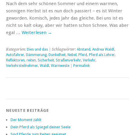
Nach dem sehr schönen Sommer und einem warmen,
sonnigen Herbst ist es nun doch passiert – es ist Winter
geworden. Komisch, jedes Jahr das gleiche. Bei uns ist es
nicht so kalt okay, aber wir hatten schon Schnee. Was aber
egal …
Weiterlesen
→
Kategorien:
Dies und das
| Schlagwörter:
Abstand
,
Andrea Waldl
,
Autofahrer
,
Dämmerung
,
Dunkelheit
,
Nebel
,
Pferd
,
Pferd als Lehrer
,
Reflektoren
,
reiten
,
Sicherheit
,
Straßenverkehr
,
Verkehr
,
Verkehrsteilnehmer
,
Waldl
,
Warnweste
|
Permalink
NEUESTE BEITRÄGE
Der Moment zählt
Dein Pferd als Spiegel deiner Seele
Sind Pferde zum Reiten geeignet