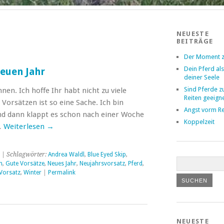
NEUESTE
BEITRÄGE
Der Moment z
Dein Pferd als
euen Jahr
deiner Seele
Sind Pferde 
nen. Ich hoffe Ihr habt nicht zu viele
Reiten geeign
Vorsätzen ist so eine Sache. Ich bin
Angst vorm Re
nd dann klappt es schon nach einer Woche
Koppelzeit
…
Weiterlesen
→
| Schlagwörter:
Andrea Waldl
,
Blue Eyed Skip
,
h
,
Gute Vorsätze
,
Neues Jahr
,
Neujahrsvorsatz
,
Pferd
,
Vorsatz
,
Winter
|
Permalink
NEUESTE