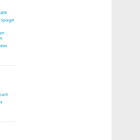
ählt
 Spiegel
zum
et
iten
Coach
te
n