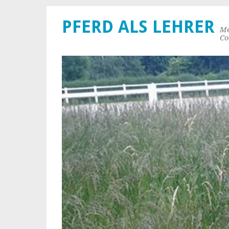
PFERD ALS LEHRER
Me
Co