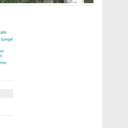
ählt
 Spiegel
zum
et
iten